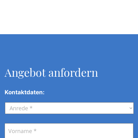
Angebot anfordern
Kontaktdaten:
Anrede
*
Name
*
V