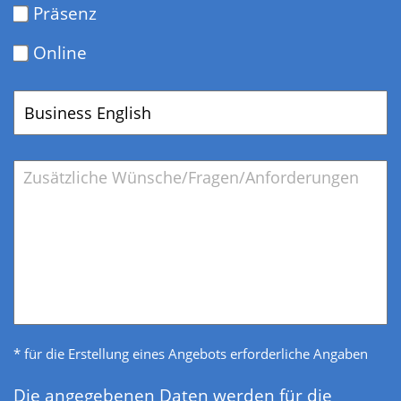
Präsenz
Online
Gewünschtes
Training/Coaching
Bemerkung
* für die Erstellung eines Angebots erforderliche Angaben
Datenschutz
*
Die angegebenen Daten werden für die