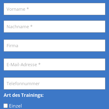
Name
*
V
N
Firma
E-
Mail
*
Telefon
*
Art des Trainings:
Einzel