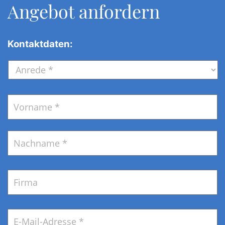
Angebot anfordern
Kontaktdaten:
Anrede
*
Name
*
V
N
Firma
E-
Mail
*